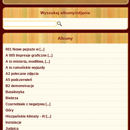
Wyszukaj albumy/zdjęcia
Albumy
001 Nowe pejzaże w [...]
A 005 Impresje graficzne [...]
A to misteria, modlitwa, [...]
A to rumuńskie wyjazdy
A2 polecane zdjęcia
A5 podczerwień
B2 demonstracje
Batalistyka
Biebrza
Czarnobiałe z negatywu [...]
Góry
Hiszpańskie klimaty - Al [...]
Instalacje
Judaica