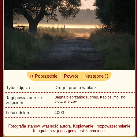
⟨⟨ Poprzednie
Powrót
Następne ⟩⟩
Tytuł zdjęcia
Drogi - prosto w blask
Tagi powiązane ze
Bagna biebrzańskie
,
drogi
,
Kapice
,
mglisto
,
płoty
,
wierzby
,
zdjęciem
Ilość odsłon
4003
Fotografia stanowi własność autora. Kopiowanie i rozpowszechnianie
fotografii bez jego zgody jest zabronione.