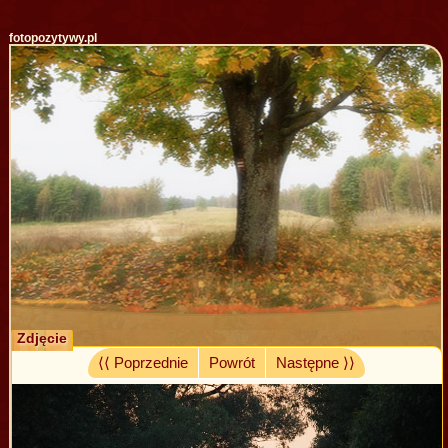
fotopozytywy.pl
Zdjęcie
⟨⟨ Poprzednie
Powrót
Następne ⟩⟩