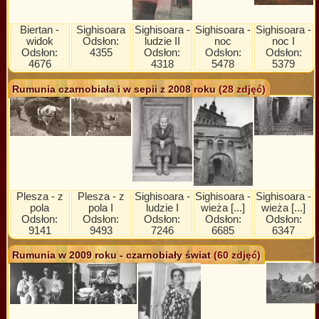
Biertan -
Sighisoara
Sighisoara -
Sighisoara -
Sighisoara -
widok
Odsłon:
ludzie II
noc
noc I
Odsłon:
4355
Odsłon:
Odsłon:
Odsłon:
4676
4318
5478
5379
Rumunia czarnobiała i w sepii z 2008 roku
(28 zdjęć)
Plesza - z
Plesza - z
Sighisoara -
Sighisoara -
Sighisoara -
pola
pola I
ludzie I
wieża [...]
wieża [...]
Odsłon:
Odsłon:
Odsłon:
Odsłon:
Odsłon:
9141
9493
7246
6685
6347
Rumunia w 2009 roku - czarnobiały świat
(60 zdjęć)