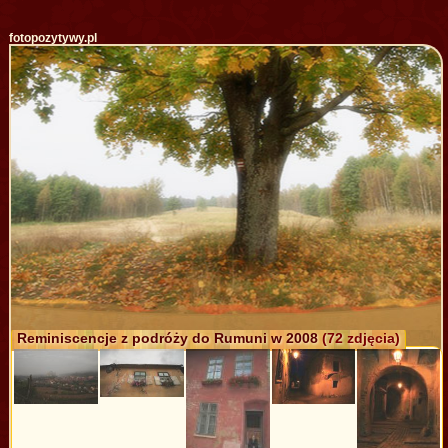
fotopozytywy.pl
Reminiscencje z podróży do Rumuni w 2008
(72 zdjęcia)