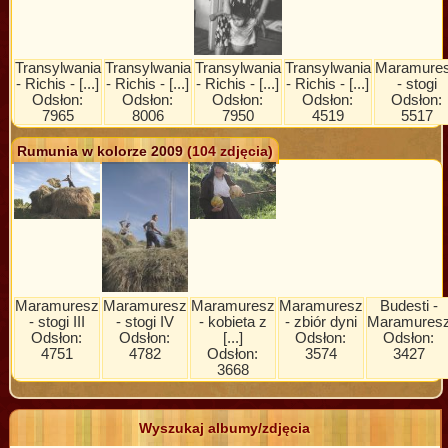
Transylwania
Transylwania
Transylwania
Transylwania
Maramure
- Richis - [...]
- Richis - [...]
- Richis - [...]
- Richis - [...]
- stogi
Odsłon:
Odsłon:
Odsłon:
Odsłon:
Odsłon:
7965
8006
7950
4519
5517
Rumunia w kolorze 2009
(104 zdjęcia)
Maramuresz
Maramuresz
Maramuresz
Maramuresz
Budesti -
- stogi III
- stogi IV
- kobieta z
- zbiór dyni
Maramures
Odsłon:
Odsłon:
[...]
Odsłon:
Odsłon:
4751
4782
Odsłon:
3574
3427
3668
Wyszukaj albumy/zdjęcia