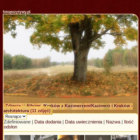
fotopozytywy.pl
Zdjęcia :: Album: /
Kraków z Kazimerzem
/
Kazimerz i Kraków -
architektura
(11 zdjęć)
Zdefiniowane |
Data dodania
|
Data uwiecznienia
|
Nazwa
|
Ilość
odsłon