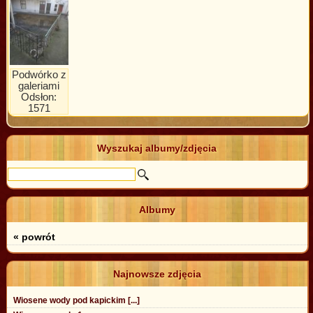
Podwórko z
galeriami
Odsłon:
1571
Wyszukaj albumy/zdjęcia
Albumy
« powrót
Najnowsze zdjęcia
Wiosene wody pod kapickim [...]