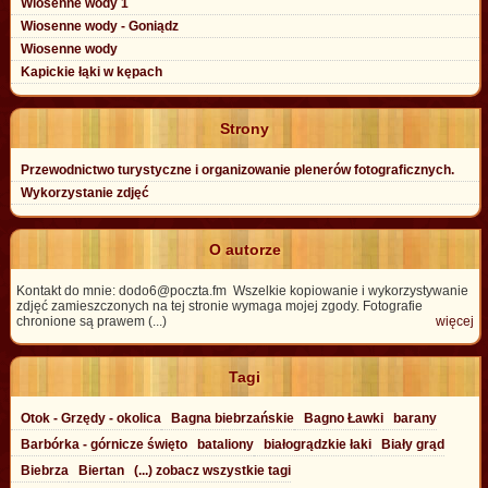
Wiosenne wody 1
Wiosenne wody - Goniądz
Wiosenne wody
Kapickie łąki w kępach
Strony
Przewodnictwo turystyczne i organizowanie plenerów fotograficznych.
Wykorzystanie zdjęć
O autorze
Kontakt do mnie: dodo6@poczta.fm Wszelkie kopiowanie i wykorzystywanie
zdjęć zamieszczonych na tej stronie wymaga mojej zgody. Fotografie
chronione są prawem (...)
więcej
Tagi
Otok - Grzędy - okolica
Bagna biebrzańskie
Bagno Ławki
barany
Barbórka - górnicze święto
bataliony
białogrądzkie łaki
Biały grąd
Biebrza
Biertan
(...) zobacz wszystkie tagi