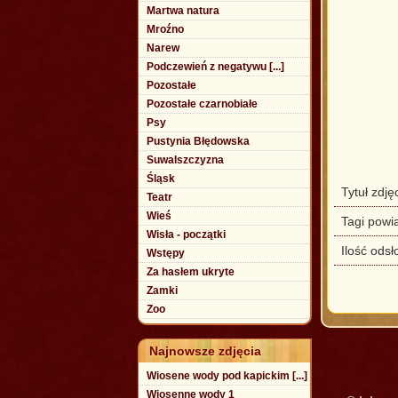
Martwa natura
Mroźno
Narew
Podczewień z negatywu [...]
Pozostałe
Pozostałe czarnobiałe
Psy
Pustynia Błędowska
Suwalszczyzna
Śląsk
Tytuł zdję
Teatr
Wieś
Tagi powi
Wisła - początki
Ilość odsł
Wstępy
Za hasłem ukryte
Zamki
Zoo
Najnowsze zdjęcia
Wiosene wody pod kapickim [...]
Wiosenne wody 1