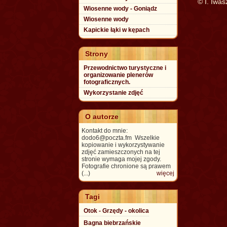
© I. Iwa
Wiosenne wody - Goniądz
Wiosenne wody
Kapickie łąki w kępach
Strony
Przewodnictwo turystyczne i
organizowanie plenerów
fotograficznych.
Wykorzystanie zdjęć
O autorze
Kontakt do mnie:
dodo6@poczta.fm Wszelkie
kopiowanie i wykorzystywanie
zdjęć zamieszczonych na tej
stronie wymaga mojej zgody.
Fotografie chronione są prawem
(...)
więcej
Tagi
Otok - Grzędy - okolica
Bagna biebrzańskie