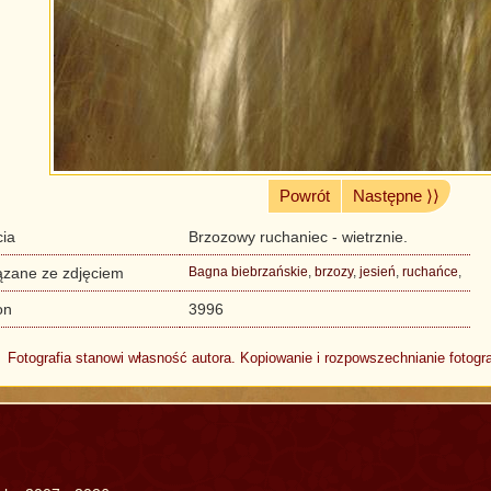
Powrót
Następne ⟩⟩
cia
Brzozowy ruchaniec - wietrznie.
ązane ze zdjęciem
Bagna biebrzańskie
,
brzozy
,
jesień
,
ruchańce
,
on
3996
Fotografia stanowi własność autora. Kopiowanie i rozpowszechnianie fotogra