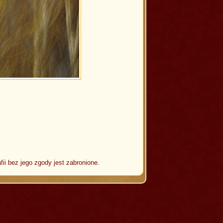
fii bez jego zgody jest zabronione.