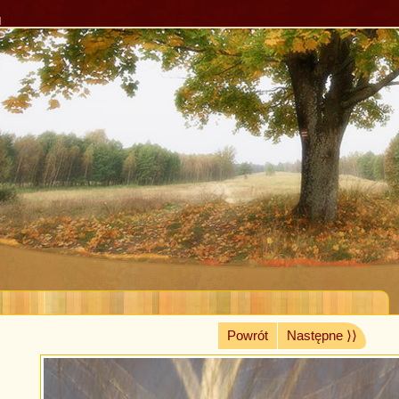
l
Powrót
Następne ⟩⟩