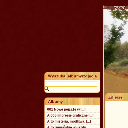
fotopozytywy.p
Wyszukaj albumy/zdjęcia
Zdjęcie
Albumy
001 Nowe pejzaże w [...]
A 005 Impresje graficzne [...]
A to misteria, modlitwa, [...]
A to rumuńskie wyjazdy