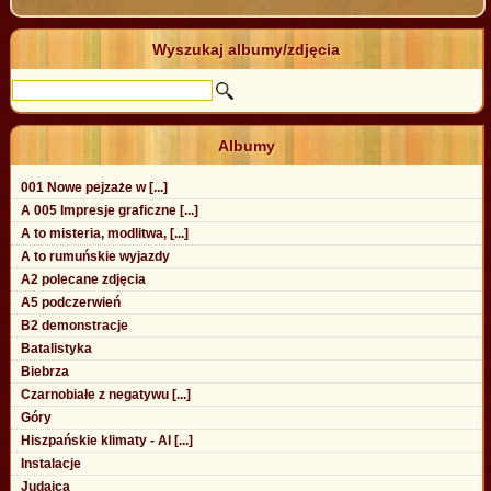
Wyszukaj albumy/zdjęcia
Albumy
001 Nowe pejzaże w [...]
A 005 Impresje graficzne [...]
A to misteria, modlitwa, [...]
A to rumuńskie wyjazdy
A2 polecane zdjęcia
A5 podczerwień
B2 demonstracje
Batalistyka
Biebrza
Czarnobiałe z negatywu [...]
Góry
Hiszpańskie klimaty - Al [...]
Instalacje
Judaica