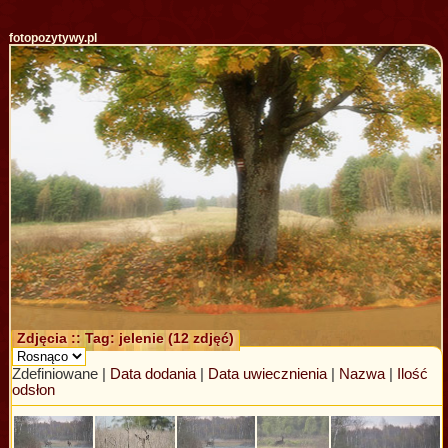
fotopozytywy.pl
Zdjęcia :: Tag: jelenie (12 zdjęć)
Zdefiniowane |
Data dodania
|
Data uwiecznienia
|
Nazwa
|
Ilość
odsłon