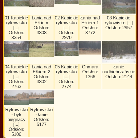
01 Kapickie
Łania nad
02 Kapickie
Łania nad
03 Kapickie
rykowisko
Ełkiem
rykowisko
Ełkiem 1
rykowisko [...]
[...]
Odsłon:
[...]
Odsłon:
Odsłon: 2957
Odsłon:
3808
Odsłon:
3772
3354
2970
04 Kapickie
Łania nad
05 Kapickie
Chmara
Łanie
rykowisko
Ełkiem 2
rykowisko
Odsłon:
nadbiebrzańskie
[...]
Odsłon:
[...]
1366
Odsłon: 2144
Odsłon:
3802
Odsłon:
2763
2774
Rykowisko
Rykowisko
- byk
- łanie
biegnący
Odsłon:
[...]
5177
Odsłon:
5106