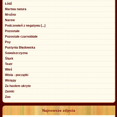
Łódź
Martwa natura
Mroźno
Narew
Podczewień z negatywu [...]
Pozostałe
Pozostałe czarnobiałe
Psy
Pustynia Błędowska
Suwalszczyzna
Śląsk
Teatr
Wieś
Wisła - początki
Wstępy
Za hasłem ukryte
Zamki
Zoo
Najnowsze zdjęcia