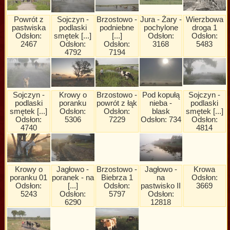
Powrót z
Sojczyn -
Brzostowo -
Jura - Żary -
Wierzbowa
pastwiska
podlaski
podniebne
pochylone
droga 1
Odsłon:
smętek [...]
[...]
Odsłon:
Odsłon:
2467
Odsłon:
Odsłon:
3168
5483
4792
7194
Sojczyn -
Krowy o
Brzostowo -
Pod kopułą
Sojczyn -
podlaski
poranku
powrót z łąk
nieba -
podlaski
smętek [...]
Odsłon:
Odsłon:
blask
smętek [...]
Odsłon:
5306
7229
Odsłon: 734
Odsłon:
4740
4814
Krowy o
Jagłowo -
Brzostowo -
Jagłowo -
Krowa
poranku 01
poranek - na
Biebrza 1
na
Odsłon:
Odsłon:
[...]
Odsłon:
pastwisko II
3669
5243
Odsłon:
5797
Odsłon:
6290
12818