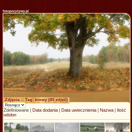
fotopozytywy.pl
Zdjęcia :: Tag: krowy (85 zdjęć)
Zdefiniowane |
Data dodania
|
Data uwiecznienia
|
Nazwa
|
Ilość
odsłon