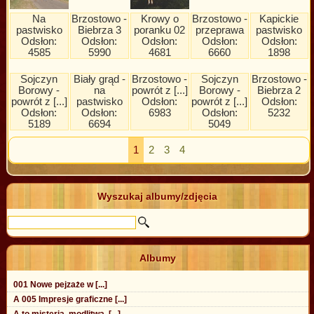
Na
Brzostowo -
Krowy o
Brzostowo -
Kapickie
pastwisko
Biebrza 3
poranku 02
przeprawa
pastwisko
Odsłon:
Odsłon:
Odsłon:
Odsłon:
Odsłon:
4585
5990
4681
6660
1898
Sojczyn
Biały grąd -
Brzostowo -
Sojczyn
Brzostowo -
Borowy -
na
powrót z [...]
Borowy -
Biebrza 2
powrót z [...]
pastwisko
Odsłon:
powrót z [...]
Odsłon:
Odsłon:
Odsłon:
6983
Odsłon:
5232
5189
6694
5049
1
2
3
4
Wyszukaj albumy/zdjęcia
Albumy
001 Nowe pejzaże w [...]
A 005 Impresje graficzne [...]
A to misteria, modlitwa, [...]