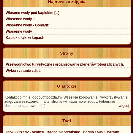
Najnowsze zdjęcia
Wiosene wody pod kapickim [...]
Wiosenne wody 1
Wiosenne wody - Goniądz
Wiosenne wody
Kapickie łąki w kępach
Strony
Przewodnictwo turystyczne i organizowanie plenerów fotograficznych.
Wykorzystanie zdjęć
O autorze
Kontakt do mnie: dodo6@poczta.fm Wszelkie kopiowanie i wykorzystywanie
zdjęć zamieszczonych na tej stronie wymaga mojej zgody. Fotografie
chronione są prawem (...)
więcej
Tagi
Otok - Grzędy - okolica
Bagna biebrzańskie
Bagno Ławki
barany