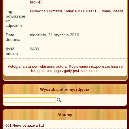
tag=45
Tagi
Bukowina
,
Furmanki
,
Kodak T-MAX 400 / 135
,
konie
,
Plesza
,
powiązane
ze
zdjęciem
Data
niedziela, 31 stycznia 2010
dodania
Ilość
9489
odsłon
Fotografia stanowi własność autora. Kopiowanie i rozpowszechnianie
fotografii bez jego zgody jest zabronione.
Wyszukaj albumy/zdjęcia
Albumy
001 Nowe pejzaże w [...]