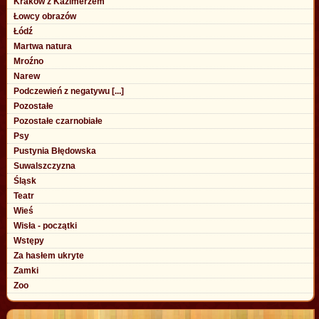
Kraków z Kazimerzem
Łowcy obrazów
Łódź
Martwa natura
Mroźno
Narew
Podczewień z negatywu [...]
Pozostałe
Pozostałe czarnobiałe
Psy
Pustynia Błędowska
Suwalszczyzna
Śląsk
Teatr
Wieś
Wisła - początki
Wstępy
Za hasłem ukryte
Zamki
Zoo