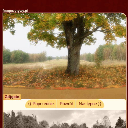
fotopozytywy.pl
Zdjęcie
⟨⟨ Poprzednie
Powrót
Następne ⟩⟩