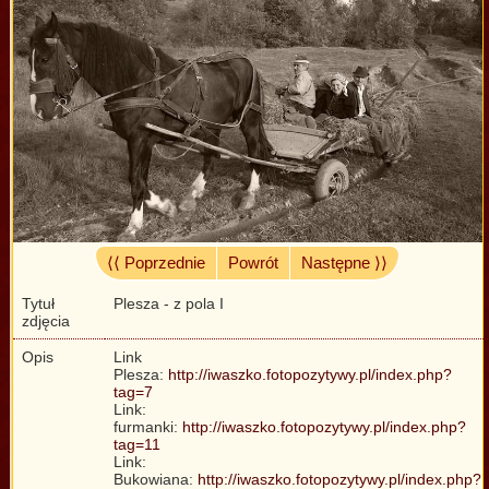
⟨⟨ Poprzednie
Powrót
Następne ⟩⟩
Tytuł
Plesza - z pola I
zdjęcia
Opis
Link
Plesza:
http://iwaszko.fotopozytywy.pl/index.php?
tag=7
Link:
furmanki:
http://iwaszko.fotopozytywy.pl/index.php?
tag=11
Link:
Bukowiana:
http://iwaszko.fotopozytywy.pl/index.php?