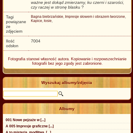
ważne jest dokąd zmierzamy, ku czerni i szarości,
czy raczej w stronę blask
u ?
Tagi
Bagna biebrzańskie
,
Impresje słowem i obrazem tworzone
,
Kapice
,
łosie
,
powiązane
ze
zdjęciem
Ilość
7004
odsłon
Fotografia stanowi własność autora. Kopiowanie i rozpowszechnianie
fotografii bez jego zgody jest zabronione.
Wyszukaj albumy/zdjęcia
Albumy
001 Nowe pejzaże w [...]
A 005 Impresje graficzne [...]
A to misteria, modlitwa, [...]