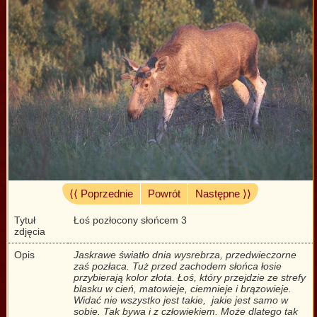
⟨⟨ Poprzednie
Powrót
Następne ⟩⟩
Tytuł
Łoś pozłocony słońcem 3
zdjęcia
Opis
Jaskrawe światło dnia wysrebrza, przedwieczorne
zaś pozłaca. Tuż przed zachodem słońca łosie
przybierają kolor złota. Łoś, który przejdzie ze strefy
blasku w cień, matowieje, ciemnieje i brązowieje.
Widać nie wszystko jest takie, jakie jest samo w
sobie. Tak bywa i z człowiekiem. Może dlatego tak