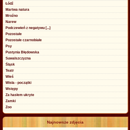
Łódź
Martwa natura
Mroźno
Narew
Podczewień z negatywu [...]
Pozostałe
Pozostałe czarnobiałe
Psy
Pustynia Błędowska
Suwalszczyzna
Śląsk
Teatr
Wieś
Wisła - początki
Wstępy
Za hasłem ukryte
Zamki
Zoo
Najnowsze zdjęcia