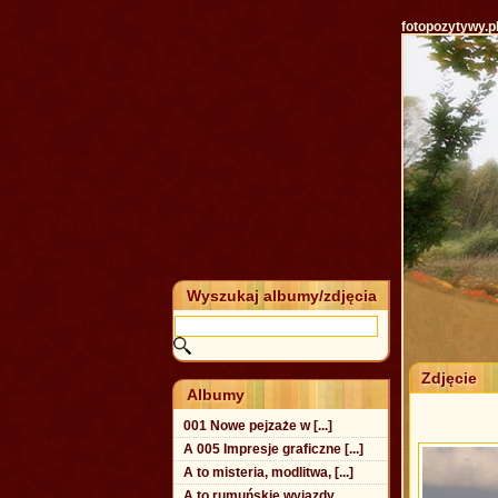
fotopozytywy.p
Wyszukaj albumy/zdjęcia
Zdjęcie
Albumy
001 Nowe pejzaże w [...]
A 005 Impresje graficzne [...]
A to misteria, modlitwa, [...]
A to rumuńskie wyjazdy