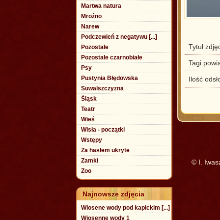
Martwa natura
Mroźno
Narew
Podczewień z negatywu [...]
Tytuł zdję
Pozostałe
Pozostałe czarnobiałe
Tagi powi
Psy
Pustynia Błędowska
Ilość odsł
Suwalszczyzna
Śląsk
Teatr
Wieś
Wisła - początki
Wstępy
Za hasłem ukryte
Zamki
© I. Iwa
Zoo
Najnowsze zdjęcia
Wiosene wody pod kapickim [...]
Wiosenne wody 1