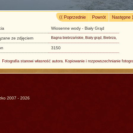
⟨⟨ Poprzednie
Powrót
Następne 
cia
Wiosenne wody - Biały Grąd
ązane ze zdjęciem
Bagna biebrzańskie
,
Biały grąd
,
Biebrza
,
on
3150
Fotografia stanowi własność autora. Kopiowanie i rozpowszechnianie fotogra
szko 2007 - 2026