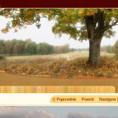
l
⟨⟨ Poprzednie
Powrót
Następne 