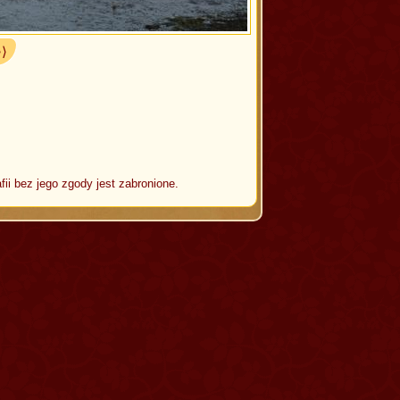
⟩⟩
fii bez jego zgody jest zabronione.