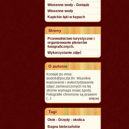
Wiosenne wody - Goniądz
Wiosenne wody
Kapickie łąki w kępach
Strony
Przewodnictwo turystyczne i
organizowanie plenerów
fotograficznych.
Wykorzystanie zdjęć
O autorze
Kontakt do mnie:
dodo6@poczta.fm Wszelkie
kopiowanie i wykorzystywanie
zdjęć zamieszczonych na tej
stronie wymaga mojej zgody.
Fotografie chronione są prawem
(...)
więcej
Tagi
Otok - Grzędy - okolica
Bagna biebrzańskie