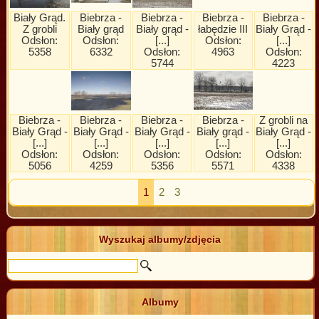
Biały Grąd.
Biebrza -
Biebrza -
Biebrza -
Biebrza -
Z grobli
Biały grąd
Biały grąd -
łabędzie III
Biały Grąd -
Odsłon:
Odsłon:
[...]
Odsłon:
[...]
5358
6332
Odsłon:
4963
Odsłon:
5744
4223
Biebrza -
Biebrza -
Biebrza -
Biebrza -
Z grobli na
Biały Grąd -
Biały Grąd -
Biały Grąd -
Biały grąd -
Biały Grąd -
[...]
[...]
[...]
[...]
[...]
Odsłon:
Odsłon:
Odsłon:
Odsłon:
Odsłon:
5056
4259
5356
5571
4338
1
2
3
Wyszukaj albumy/zdjęcia
Albumy