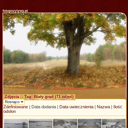
fotopozytywy.pl
Zdjęcia :: Tag: Biały grąd (71 zdjęć)
Zdefiniowane
| Data dodania |
Data uwiecznienia
|
Nazwa
|
Ilość
odsłon