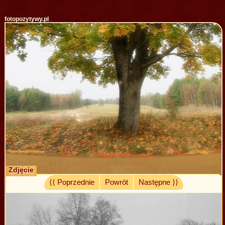
fotopozytywy.pl
Zdjęcie
⟨⟨ Poprzednie
Powrót
Następne ⟩⟩