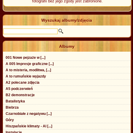
fotografii bez jego zgody jest zabronione.
Wyszukaj albumy/zdjęcia
Albumy
001 Nowe pejzaże w [...]
A 005 Impresje graficzne [...]
A to misteria, modlitwa, [...]
A to rumuńskie wyjazdy
A2 polecane zdjęcia
A5 podczerwień
B2 demonstracje
Batalistyka
Biebrza
Czarnobiałe z negatywu [...]
Góry
Hiszpańskie klimaty - Al [...]
Instalacje