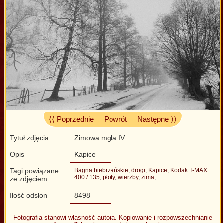
⟨⟨ Poprzednie
Powrót
Następne ⟩⟩
Tytuł zdjęcia
Zimowa mgła IV
Opis
Kapice
Tagi powiązane
Bagna biebrzańskie
,
drogi
,
Kapice
,
Kodak T-MAX
400 / 135
,
płoty
,
wierzby
,
zima
,
ze zdjęciem
Ilość odsłon
8498
Fotografia stanowi własność autora. Kopiowanie i rozpowszechnianie