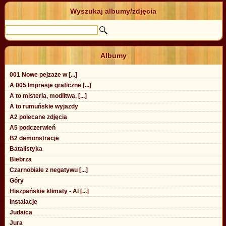
Wyszukaj albumy/zdjęcia
Albumy
001 Nowe pejzaże w [...]
A 005 Impresje graficzne [...]
A to misteria, modlitwa, [...]
A to rumuńskie wyjazdy
A2 polecane zdjęcia
A5 podczerwień
B2 demonstracje
Batalistyka
Biebrza
Czarnobiałe z negatywu [...]
Góry
Hiszpańskie klimaty - Al [...]
Instalacje
Judaica
Jura