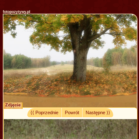
fotopozytywy.pl
Zdjęcie
⟨⟨ Poprzednie
Powrót
Następne ⟩⟩