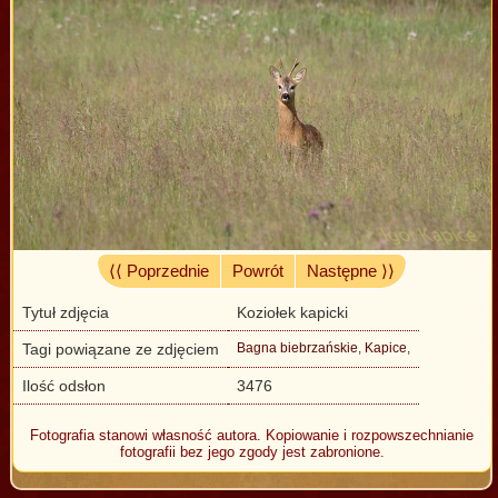
⟨⟨ Poprzednie
Powrót
Następne ⟩⟩
Tytuł zdjęcia
Koziołek kapicki
Tagi powiązane ze zdjęciem
Bagna biebrzańskie
,
Kapice
,
Ilość odsłon
3476
Fotografia stanowi własność autora. Kopiowanie i rozpowszechnianie
fotografii bez jego zgody jest zabronione.