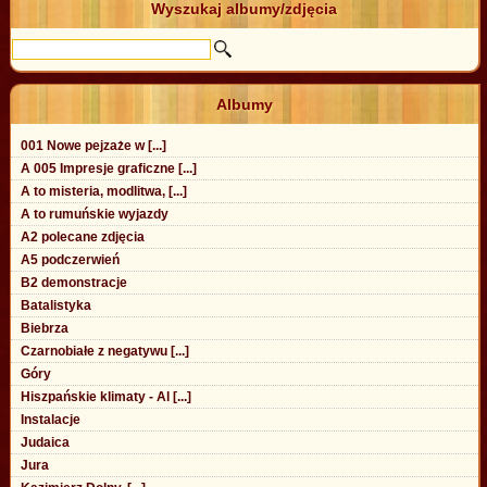
Wyszukaj albumy/zdjęcia
Albumy
001 Nowe pejzaże w [...]
A 005 Impresje graficzne [...]
A to misteria, modlitwa, [...]
A to rumuńskie wyjazdy
A2 polecane zdjęcia
A5 podczerwień
B2 demonstracje
Batalistyka
Biebrza
Czarnobiałe z negatywu [...]
Góry
Hiszpańskie klimaty - Al [...]
Instalacje
Judaica
Jura