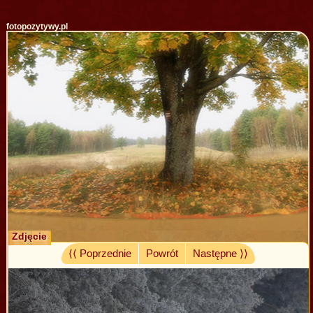
fotopozytywy.pl
Zdjęcie
⟨⟨ Poprzednie
Powrót
Następne ⟩⟩