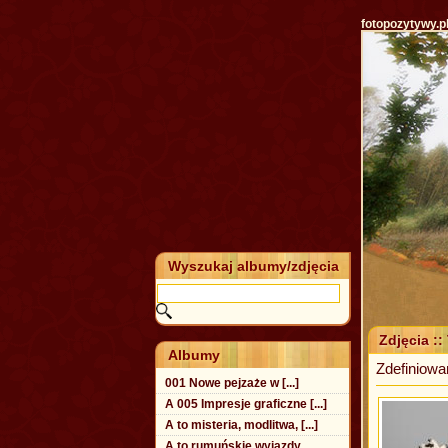
fotopozytywy.p
Wyszukaj albumy/zdjęcia
Zdjęcia ::
Albumy
Zdefiniowa
001 Nowe pejzaże w [...]
A 005 Impresje graficzne [...]
A to misteria, modlitwa, [...]
A to rumuńskie wyjazdy