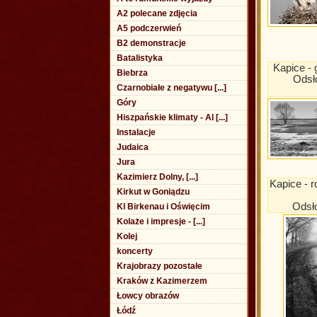
A2 polecane zdjęcia
A5 podczerwień
B2 demonstracje
Batalistyka
Kapice - g
Biebrza
Odsł
Czarnobiałe z negatywu [...]
Góry
Hiszpańskie klimaty - Al [...]
Instalacje
Judaica
Jura
Kazimierz Dolny, [...]
Kapice - r
Kirkut w Goniądzu
Odsł
Kl Birkenau i Oświęcim
Kolaże i impresje - [...]
Kolej
koncerty
Krajobrazy pozostałe
Kraków z Kazimerzem
Łowcy obrazów
Łódź