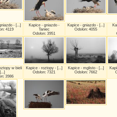
niazdo - [...]
Kapice - gniazdo -
Kapice - gniazdo - [...]
Ka
on: 4119
Taniec
Odsłon: 4055
Odsłon: 3951
oztopy w bieli
Kapice - roztopy - [...]
Kapice - mglisto - [...]
Kapic
[...]
Odsłon: 7321
Odsłon: 7662
on: 3986