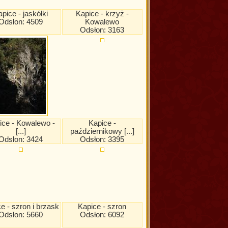
pice - jaskółki
Kapice - krzyż -
Odsłon: 4509
Kowalewo
Odsłon: 3163
ice - Kowalewo -
Kapice -
[...]
październikowy [...]
Odsłon: 3424
Odsłon: 3395
e - szron i brzask
Kapice - szron
Odsłon: 5660
Odsłon: 6092