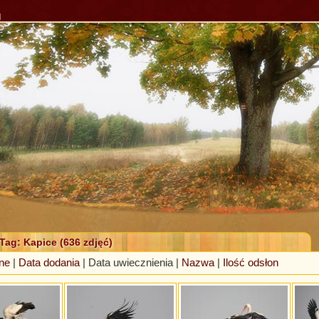
l
 Tag: Kapice (636 zdjęć)
ne
|
Data dodania
| Data uwiecznienia |
Nazwa
|
Ilość odsłon