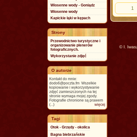
Wiosenne wody - Goniądz
1
Wiosenne wody
Kapickie łąki w kępach
Strony
Przewodnictwo turystyczne i
organizowanie plenerów
© I. Iwa
fotograficznych.
Wykorzystanie zdjęć
O autorze
Kontakt do mnie:
dodo6@poczta.fm Wszelkie
kopiowanie i wykorzystywanie
zdjęć zamieszczonych na tej
stronie wymaga mojej zgody.
Fotografie chronione są prawem
(...)
więcej
Tagi
Otok - Grzędy - okolica
Bagna biebrzańskie