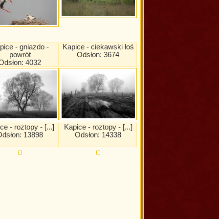
pice - gniazdo -
Kapice - ciekawski łoś
powrót
Odsłon: 3674
Odsłon: 4032
e - roztopy - [...]
Kapice - roztopy - [...]
Odsłon: 13898
Odsłon: 14338