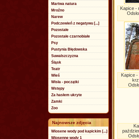
Martwa natura
Kapice - r
Mroźno
Odsło
Narew
Podczewień z negatywu [...]
Pozostałe
Pozostałe czarnobiałe
Psy
Pustynia Błędowska
Suwalszczyzna
Śląsk
Teatr
Kapice -
Wieś
krz
Wisła - początki
Odsł
Wstępy
Za hasłem ukryte
Zamki
Zoo
Najnowsze zdjęcia
Ka
paździer
Wiosene wody pod kapickim [...]
Odsł
Wiosenne wody 1