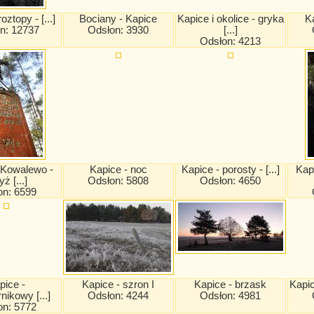
oztopy - [...]
Bociany - Kapice
Kapice i okolice - gryka
Ka
n: 12737
Odsłon: 3930
[...]
Odsłon: 4213
 Kowalewo -
Kapice - noc
Kapice - porosty - [...]
Kap
yż [...]
Odsłon: 5808
Odsłon: 4650
on: 6599
pice -
Kapice - szron I
Kapice - brzask
Kapic
nikowy [...]
Odsłon: 4244
Odsłon: 4981
on: 5772